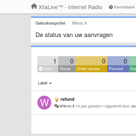
XiiaLive™ - Internet Radio
Kennisbank
Gebruikersprofiel
Wibrst X
De status van uw aanvragen
1
0
0
0
Alles
Nieuw
Under review
Planned
Sta
Label
refund
Wibrst X
14 jaar geleden
•
bijgewerkt door
Jo