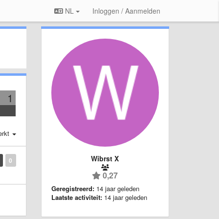
NL
Inloggen / Aanmelden
1
erkt
Wibrst X
0
0,27
Geregistreerd:
14 jaar geleden
Laatste activiteit:
14 jaar geleden