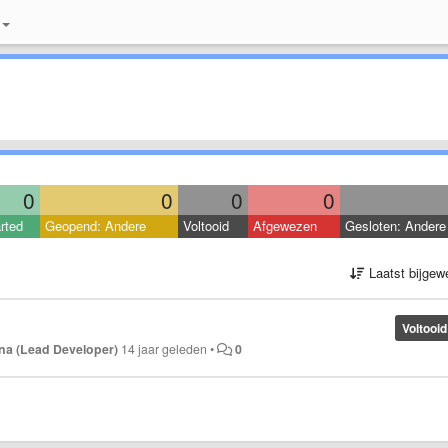
0
0
0
0
rted
Geopend: Andere
Voltooid
Afgewezen
Gesloten: Andere
Laatst bijgew
Voltooid
na (Lead Developer)
14 jaar geleden
•
0