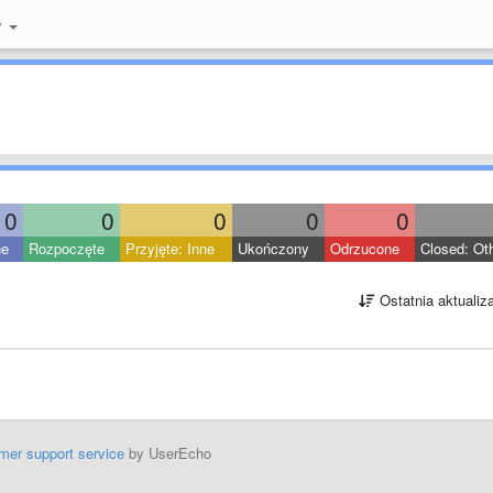
y
0
0
0
0
0
ne
Rozpoczęte
Przyjęte: Inne
Ukończony
Odrzucone
Closed: Ot
Ostatnia aktualiz
mer support service
by UserEcho