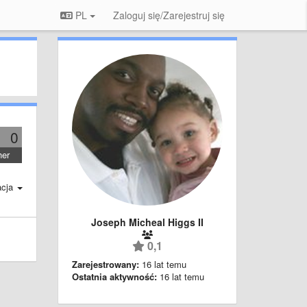
PL
Zaloguj się/Zarejestruj się
0
her
acja
Joseph Micheal Higgs II
0,1
Zarejestrowany:
16 lat temu
Ostatnia aktywność:
16 lat temu