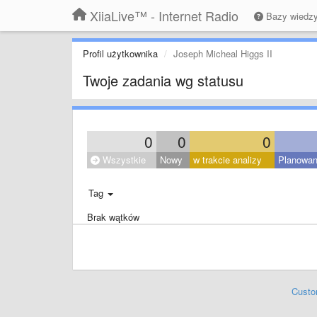
XiiaLive™ - Internet Radio
Bazy wiedz
Profil użytkownika
Joseph Micheal Higgs II
Twoje zadania wg statusu
0
0
0
Wszystkie
Nowy
w trakcie analizy
Planowa
Tag
Brak wątków
Custo