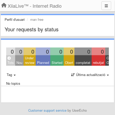
XiiaLive™ - Internet Radio
Perfil d'usuari
man free
Your requests by status
0
0
0
0
0
0
0
0
Under
Close
Tots
Nou
review
Planned
Started
Obert
completat
rebutjat
Other
Tag
Última actualització
No topics
Customer support service
by UserEcho