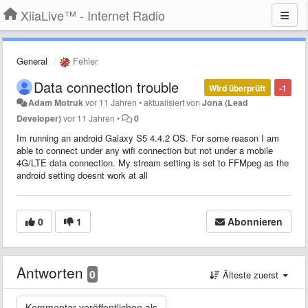
XiiaLive™ - Internet Radio
General
Fehler
Data connection trouble
Wird überprüft
-1
Adam Motruk
vor 11 Jahren
•
aktualisiert von
Jona (Lead
Developer)
vor 11 Jahren
•
0
Im running an android Galaxy S5 4.4.2 OS. For some reason I am
able to connect under any wifi connection but not under a mobile
4G/LTE data connection. My stream setting is set to FFMpeg as the
android setting doesnt work at all
0
1
Abonnieren
Antworten
0
Älteste zuerst