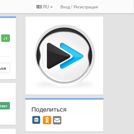
RU
Вход / Регистрация
+1
ься
твет
Поделиться