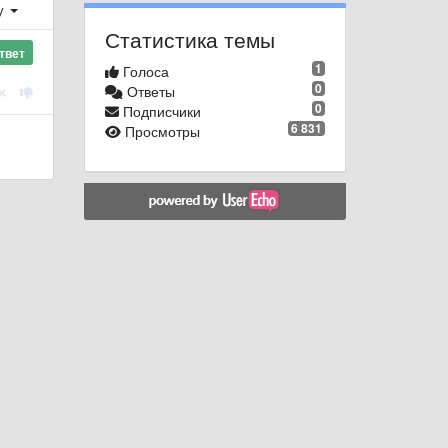
у
Статистика темы
твет
1
Голоса
0
Ответы
0
Подписчики
6 831
Просмотры