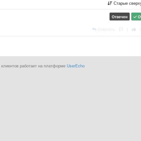
Старые сверх
Отвечен
О
Ответить
|
 клиентов работает на платформе
UserEcho