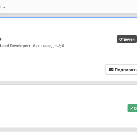
ий
e
Отвечен
(Lead Developer)
16 лет назад
•
0
Подписат
О