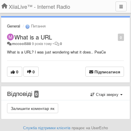
XiiaLive™ - Internet Radio
General
Питання
What is a URL
0
mccool588
9 років тому
•
0
What is a URL? I was just wondering what it does.. PeaCe
0
0
Підписатися
Відповіді
0
Старі зверху
Служба підтримки клієнтів
працює на UserEcho