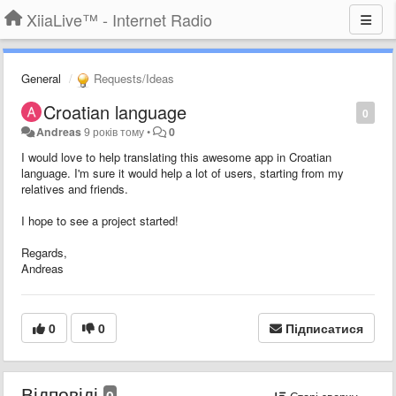
XiiaLive™ - Internet Radio
General
Requests/Ideas
Croatian language
0
Andreas
9 років тому
•
0
I would love to help translating this awesome app in Croatian
language. I'm sure it would help a lot of users, starting from my
relatives and friends.
I hope to see a project started!
Regards,
Andreas
0
0
Підписатися
Відповіді
0