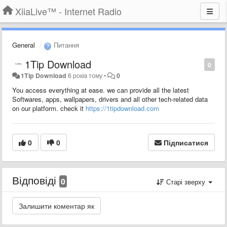
XiiaLive™ - Internet Radio
General
Питання
1Tip Download
0
1Tip Download
6 років тому
•
0
You access everything at ease. we can provide all the latest
Softwares, apps, wallpapers, drivers and all other tech-related data
on our platform. check it
https://1tipdownload.com
0
0
Підписатися
Відповіді
0
Старі зверху