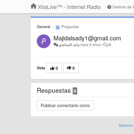
XiiaLive™ - Internet Radio
Centros de
General
Preguntas
Majidalsady1@gmail.com
ماجد الساعدي
hace 6 años
•
0
Voto
0
0
Respuestas
0
Servicio