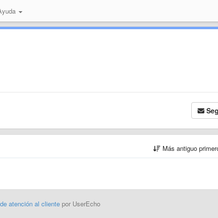
 Ayuda
Seg
Más antiguo prime
 de atención al cliente
por UserEcho