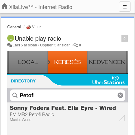
XiiaLive™ - Internet Radio
General
Villur
Unable play radio
0
Laci
5 ár síðan
•
Uppfært
5 ár síðan
•
0