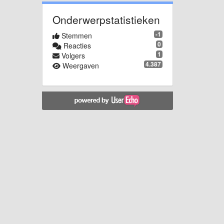
Onderwerpstatistieken
-1
Stemmen
0
Reacties
1
Volgers
4.387
Weergaven