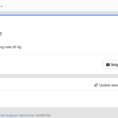
t
ung note 20 5g
Vol
Oudste eer
mer support service
by UserEcho