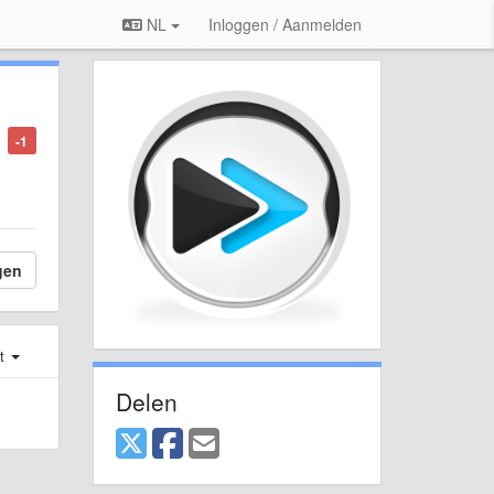
NL
Inloggen / Aanmelden
-1
gen
st
Delen