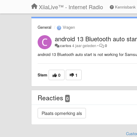
XiiaLive™ - Internet Radio
Kennisbank
General
Vragen
android 13 Bluetooth auto star
carlos
4 jaar geleden
•
0
android 13 Bluetooth auto start is not working for Sams
Stem
0
1
Reacties
0
Custo