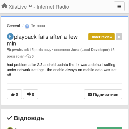
XiiaLive™ - Internet Radio
General
Питання
playback fails after a few
Under review
0
min
pwshute8
15 років тому
•
оновлено
Jona (Lead Developer)
15
років тому
•
0
had problem after 2.3 android update the fix was a default setting
under network settings. the enable always on mobile data was set
off.
0
0
Підписатися
Відповідь