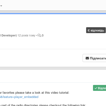
Є відповідь
d Developer)
12 років тому
•
3
Підписат
Відпо
r favorites please take a look at this video tutorial:
4&feature=player_embedded
 part of the radio directories please checkout the following link: