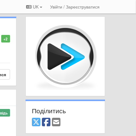
UK
Увійти / Зареєструватися
+2
ися
Поділитись
відь