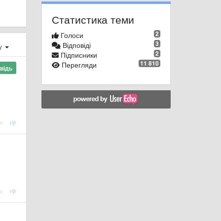
Статистика теми
2
Голоси
3
Відповіді
ху
2
Підписники
11 810
Перегляди
відь