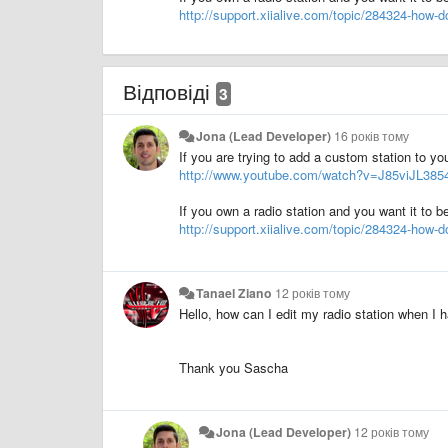
http://support.xiialive.com/topic/284324-how-do-
Відповіді
3
Jona (Lead Developer)
16 років тому
If you are trying to add a custom station to you
http://www.youtube.com/watch?v=J85viJL385
If you own a radio station and you want it to be
http://support.xiialive.com/topic/284324-how-do-
Tanael Ziano
12 років тому
Hello, how can I edit my radio station when I 
Thank you Sascha
Jona (Lead Developer)
12 років тому