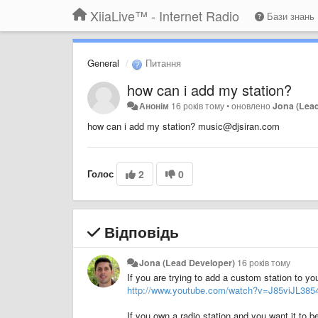
XiiaLive™ - Internet Radio
Бази знань
General
Питання
how can i add my station?
Анонім
16 років тому
•
оновлено
Jona (Lea
how can i add my station? music@djsiran.com
Голос
2
0
Відповідь
Jona (Lead Developer)
16 років тому
If you are trying to add a custom station to you
http://www.youtube.com/watch?v=J85viJL385
If you own a radio station and you want it to be