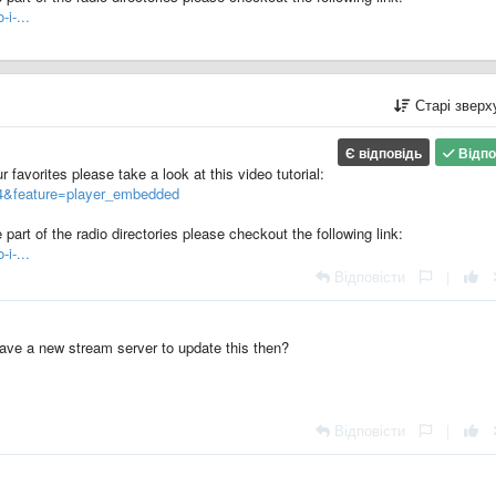
i-...
Старі звер
Є відповідь
Відпо
r favorites please take a look at this video tutorial:
4&feature=player_embedded
 part of the radio directories please checkout the following link:
i-...
Відповісти
|
have a new stream server to update this then?
Відповісти
|