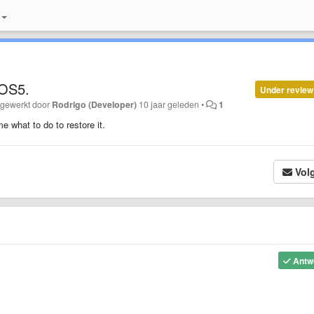
 OS5.
Under review
jgewerkt door
Rodrigo (Developer)
10 jaar geleden
•
1
me what to do to restore it.
Vol
Antw