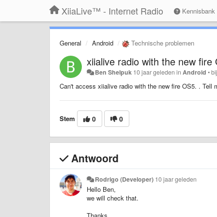
XiiaLive™ - Internet Radio
Kennisbank
General
Android
Technische problemen
xiialive radio with the new fire
Ben Shelpuk
10 jaar geleden
in
Android
•
bi
Can't access
xiialive radio with the new fire OS5.
. Tell 
Stem
0
0
Antwoord
Rodrigo (Developer)
10 jaar geleden
Hello Ben,
we will check that.
Thanks,