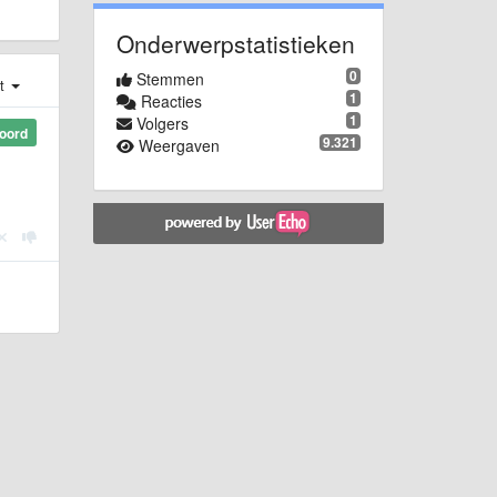
Onderwerpstatistieken
0
Stemmen
st
1
Reacties
1
Volgers
oord
9.321
Weergaven