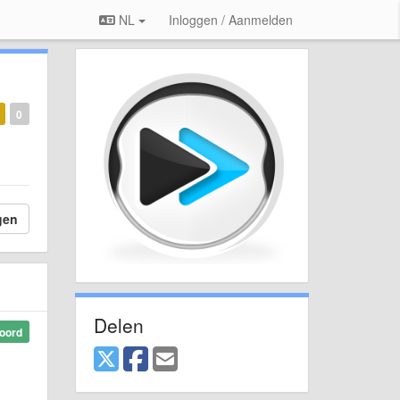
NL
Inloggen / Aanmelden
0
gen
Delen
oord