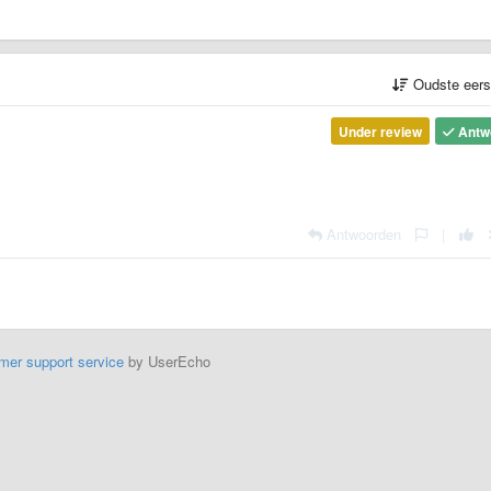
Oudste eer
Under review
Antw
Antwoorden
|
mer support service
by UserEcho