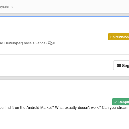
 Ayuda
En revisión
ad Developer)
hace 15 años
•
0
Seg
Respu
you find it on the Android Market? What exactly doesn't work? Can you stream