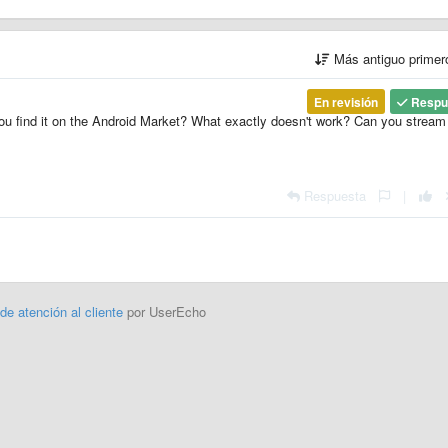
Más antiguo prime
En revisión
Respu
you find it on the Android Market? What exactly doesn't work? Can you stream
Respuesta
|
 de atención al cliente
por UserEcho