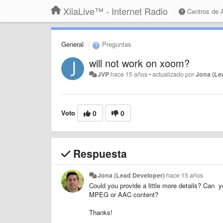
XiiaLive™ - Internet Radio
Centros de
General
Preguntas
will not work on xoom?
JVP
hace 15 años
•
actualizado por
Jona (Le
Voto
0
0
Respuesta
Jona (Lead Developer)
hace 15 años
Could you provide a little more details? Can 
MPEG or AAC content?
Thanks!