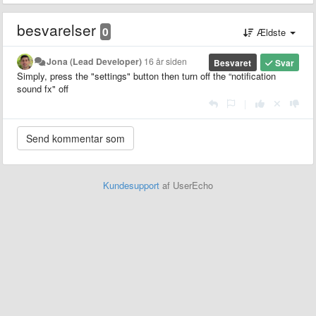
besvarelser
0
Ældste
Jona (Lead Developer)
16 år siden
Besvaret
Svar
Simply, press the "settings" button then turn off the “notification
sound fx" off
|
Kundesupport
af UserEcho