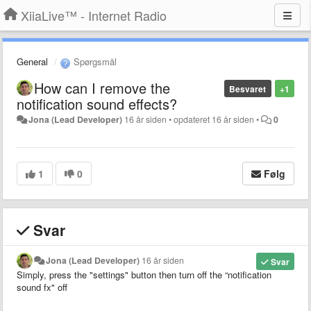
XiiaLive™ - Internet Radio
General
Spørgsmål
How can I remove the
Besvaret
+1
notification sound effects?
Jona (Lead Developer)
16 år siden
•
opdateret
16 år siden
•
0
1
0
Følg
Svar
Jona (Lead Developer)
16 år siden
Svar
Simply, press the "settings" button then turn off the “notification
sound fx" off