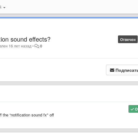
ий
tion sound effects?
Отвечен
влен
16 лет назад
•
0
Подписат
О
 the “notification sound fx" off