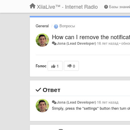
XiiaLive™ - Internet Radio
Базы знан
General
Вопросы
How can I remove the notifica
Jona (Lead Developer)
16 лет назад
•
обно
Голос
1
0
Ответ
Jona (Lead Developer)
16 лет назад
Simply, press the "settings" button then turn off