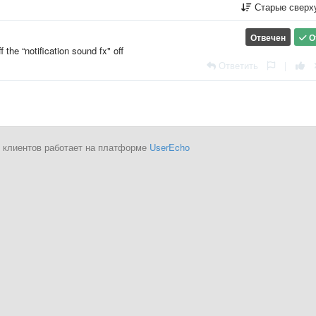
Старые сверх
Отвечен
О
 the “notification sound fx" off
Ответить
|
 клиентов работает на платформе
UserEcho