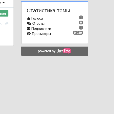
у
Статистика темы
твет
1
Голоса
0
Ответы
1
Подписчики
9 089
Просмотры