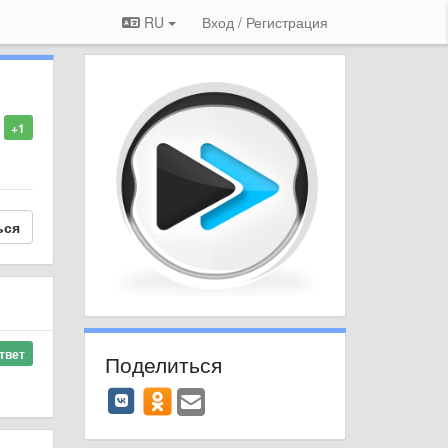
RU
Вход / Регистрация
+1
ься
твет
Поделиться