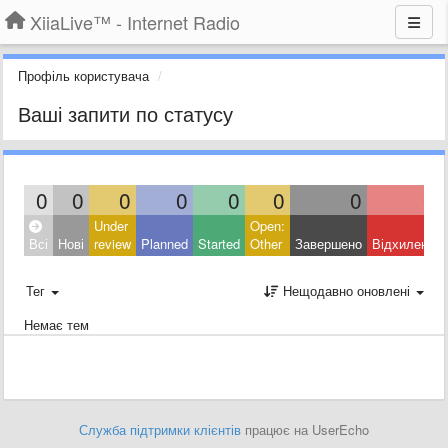
XiiaLive™ - Internet Radio
Профіль користувача
Ваші запити по статусу
0
0
0
0
0
0
0
0
Under
Open:
Всі
Нові
review
Planned
Started
Other
Завершено
Відхилено
Тег
Нещодавно оновлені
Немає тем
Служба підтримки клієнтів
працює на UserEcho