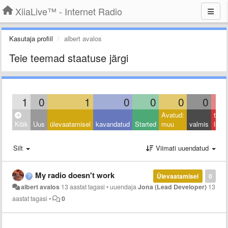
XiiaLive™ - Internet Radio
Kasutaja profiil
albert avalos
Teie teemad staatuse järgi
1
0
1
0
0
0
0
Avatud:
taga
Kõik
Uus
ülevaatamisel
kavandatud
Started
muu
valmis
lüka
Silt
Viimati uuendatud
My radio doesn't work
Ülevaatamisel
0
albert avalos
13 aastat tagasi
•
uuendaja
Jona (Lead Developer)
13
aastat tagasi
•
0