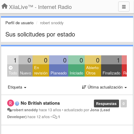
XiiaLive™ - Internet Radio
Perfil de usuario
robert snoddy
Sus solicitudes por estado
1
0
0
0
0
0
1
En
Abierto:
Todo
Nuevo
revisión
Planeado
Iniciado
Otros
Finalizado
Rech
Etiqueta
Última actualización
No British stations
Respuestas
0
robert snoddy
hace 13 años
•
actualizado por
Jona (Lead
Developer)
hace 12 años
•
1