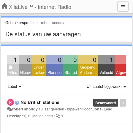
XiiaLive™ - Internet Radio
Gebruikersprofiel
robert snoddy
De status van uw aanvragen
1
0
0
0
0
0
1
Under
Geopend:
Alles
Nieuw
review
Planned
Started
Andere
Voltooid
Afgeweze
Label
Laatst bijgewerkt
No British stations
Beantwoord
0
robert snoddy
13 jaar geleden
•
bijgewerkt door
Jona (Lead
Developer)
12 jaar geleden
•
1