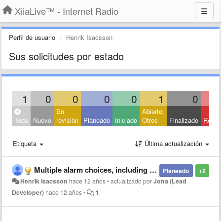
XiiaLive™ - Internet Radio
Perfil de usuario
Henrik Isacsson
Sus solicitudes por estado
1
0
0
0
0
1
0
En
Abierto:
Todo
Nuevo
revisión
Planeado
Iniciado
Otros
Finalizado
Rech
Etiqueta
Última actualización
Multiple alarm choices, including local file
Planeado
+2
Henrik Isacsson
hace 12 años
•
actualizado por
Jona (Lead
Developer)
hace 12 años
•
1