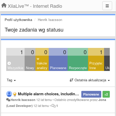
XiiaLive™ - Internet Radio
Profil użytkownika
Henrik Isacsson
Twoje zadania wg statusu
1
0
0
0
0
1
w
trakcie
Przyjęte:
Wszystkie
Nowy
analizy
Planowane
Rozpoczęte
Inne
Ukońc
Tag
Ostatnia aktualizacja
Multiple alarm choices, including local file
Planowane
+2
Henrik Isacsson
12 lat temu
•
Ostatnio zmodyfikowane przez
Jona
(Lead Developer)
12 lat temu
•
1