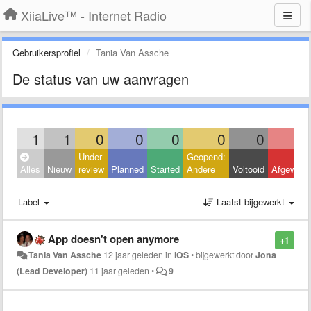
XiiaLive™ - Internet Radio
Gebruikersprofiel
Tania Van Assche
De status van uw aanvragen
1
1
0
0
0
0
0
Under
Geopend:
Alles
Nieuw
review
Planned
Started
Andere
Voltooid
Afgeweze
Label
Laatst bijgewerkt
App doesn't open anymore
+1
Tania Van Assche
12 jaar geleden
in
iOS
•
bijgewerkt door
Jona
(Lead Developer)
11 jaar geleden
•
9