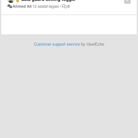
Ahmed Ali
12 aastat tagasi
•
0
Customer support service
by UserEcho