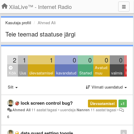
XiiaLive™ - Internet Radio
Kasutaja profiil
Ahmed Ali
Teie teemad staatuse järgi
2
1
1
0
0
0
0
Avatud:
taga
Kõik
Uus
ülevaatamisel
kavandatud
Started
muu
valmis
lüka
Silt
Viimati uuendatud
lock screen control bug?
Ülevaatamisel
+1
Ahmed Ali
11 aastat tagasi
•
uuendaja
Nanren
11 aastat tagasi
•
6
data guard setting toggle
0