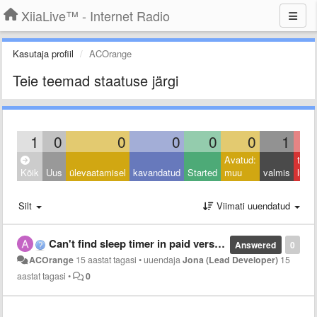
XiiaLive™ - Internet Radio
Kasutaja profiil
ACOrange
Teie teemad staatuse järgi
1
0
0
0
0
0
1
Avatud:
taga
Kõik
Uus
ülevaatamisel
kavandatud
Started
muu
valmis
lüka
Silt
Viimati uuendatud
Can't find sleep timer in paid version
Answered
0
ACOrange
15 aastat tagasi
•
uuendaja
Jona (Lead Developer)
15
aastat tagasi
•
0