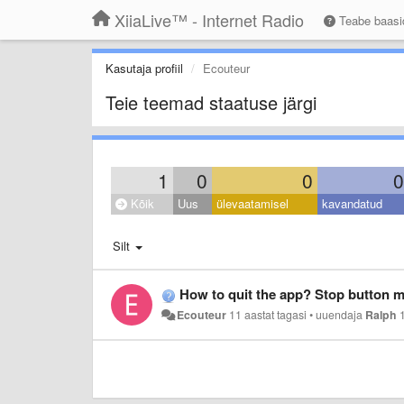
XiiaLive™ - Internet Radio
Teabe baas
Kasutaja profiil
Ecouteur
Teie teemad staatuse järgi
1
0
0
0
Kõik
Uus
ülevaatamisel
kavandatud
Silt
How to quit the app? Stop button m
Ecouteur
11 aastat tagasi
•
uuendaja
Ralph