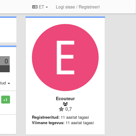
ET
Logi sisse / Registreeri
0
atud
Ecouteur
+1
0,7
Registreeritud:
11 aastat tagasi
Viimane tegevus:
11 aastat tagasi