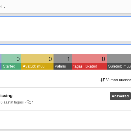
id
0
0
1
0
Started
Avatud: muu
valmis
tagasi lükatud
Suletud: muu
Viimati uuend
issing
Answered
10 aastat tagasi
•
1