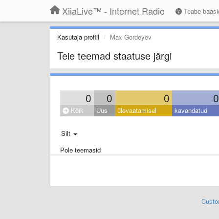
XiiaLive™ - Internet Radio
Teabe baas
Kasutaja profiil
Max Gordeyev
Teie teemad staatuse järgi
0
0
0
0
Kõik
Uus
ülevaatamisel
kavandatud
Silt
Pole teemasid
Custo