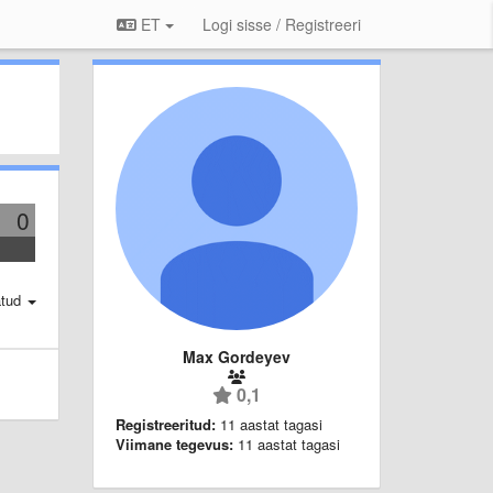
ET
Logi sisse / Registreeri
0
atud
Max Gordeyev
0,1
Registreeritud:
11 aastat tagasi
Viimane tegevus:
11 aastat tagasi