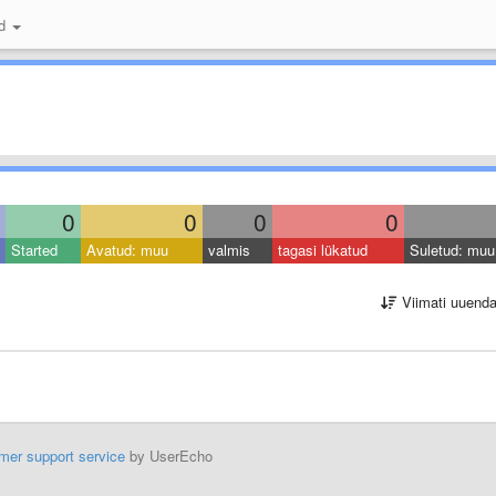
id
0
0
0
0
Started
Avatud: muu
valmis
tagasi lükatud
Suletud: muu
Viimati uuend
mer support service
by UserEcho