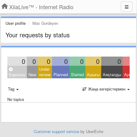
XiiaLive™ - Internet Radio
User profile
Max Gordeyev
Your requests by status
0
0
0
0
0
0
0
Under
Барлығы
New
review
Planned
Started
Ашығы
Аяқталды
Ауытқ
Tag
Жаңа өзгерістермен
No topics
Customer support service
by UserEcho