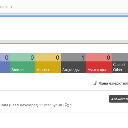
bases
0
0
0
1
0
Closed:
Started
Ашығы
Аяқталды
Ауытқыды
Other
Жаңа өзгерістер
Answered
Jona (Lead Developer)
11 year бұрын
•
1