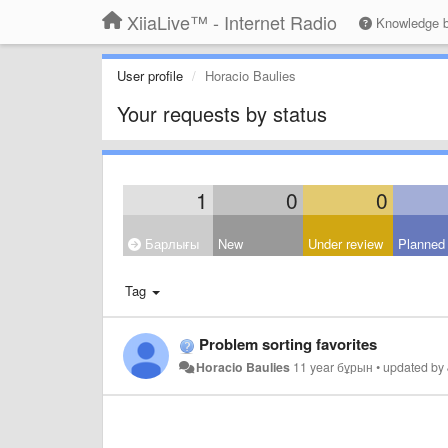
XiiaLive™ - Internet Radio
Knowledge 
User profile
Horacio Baulies
Your requests by status
1
0
0
Барлығы
New
Under review
Planned
Tag
Problem sorting favorites
Horacio Baulies
11 year бұрын
•
updated by