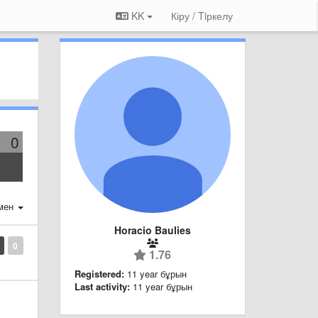
KK
Кіру / Tiркелу
0
мен
Horacio Baulies
0
1.76
Registered:
11 year бұрын
Last activity:
11 year бұрын