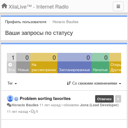
XiiaLive™ - Internet Radio
Профиль пользователя
Horacio Baulies
Ваши запросы по статусу
1
0
0
0
0
На
Открытые
Все
Новые
рассмотрении
Запланированные
Начатые
Другие
Тег
Со свежими изменениями
Problem sorting favorites
Отвечен
0
Horacio Baulies
11 лет назад
•
обновлен
Jona (Lead Developer)
11 лет назад
•
1