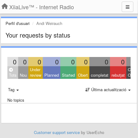
XiiaLive™ - Internet Radio
Perfil d'usuari
Andi Weirauch
Your requests by status
0
0
0
0
0
0
0
0
Under
Close
Tots
Nou
review
Planned
Started
Obert
completat
rebutjat
Other
Tag
Última actualització
No topics
Customer support service
by UserEcho