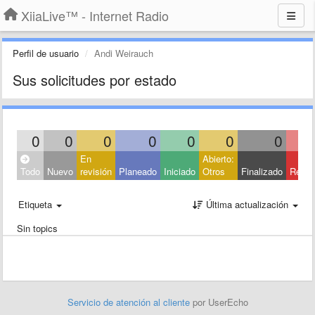
XiiaLive™ - Internet Radio
Perfil de usuario
Andi Weirauch
Sus solicitudes por estado
0
0
0
0
0
0
0
En
Abierto:
Todo
Nuevo
revisión
Planeado
Iniciado
Otros
Finalizado
Rech
Etiqueta
Última actualización
Sin topics
Servicio de atención al cliente
por UserEcho