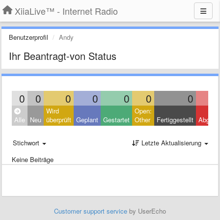
XiiaLive™ - Internet Radio
Benutzerprofil
Andy
Ihr Beantragt-von Status
0
0
0
0
0
0
0
Wird
Open:
Alle
Neu
überprüft
Geplant
Gestartet
Other
Fertiggestellt
Abgele
Stichwort
Letzte Aktualisierung
Keine Beiträge
Customer support service
by UserEcho