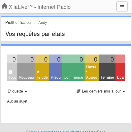
XiiaLive™ - Internet Radio
Profil utilisateur
Andy
Vos requêtes par états
0
0
0
0
0
0
0
0
Ouvert
À
:
Tout
Nouveau
l'étude
Prévu
Commencé
Autres
Terminé
Écarté
Étiquette
Les derniers mis à jour
Aucun sujet
Service d'assistance aux clients
par UserEcho