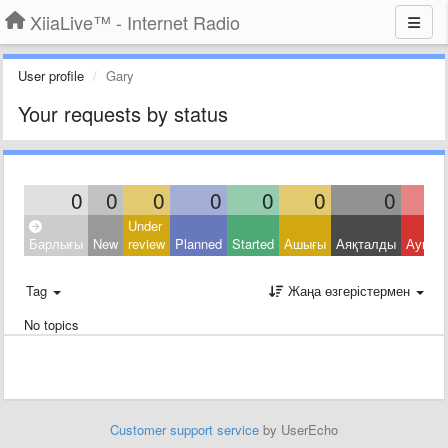
XiiaLive™ - Internet Radio
User profile
Gary
Your requests by status
0
0
0
0
0
0
0
Under
Барлығы
New
review
Planned
Started
Ашығы
Аяқталды
Ауытқ
Tag
Жаңа өзгерістермен
No topics
Customer support service
by UserEcho