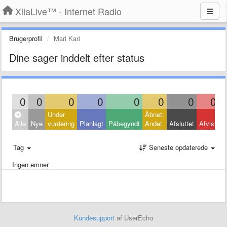
XiiaLive™ - Internet Radio
Brugerprofil
Mari Kari
Dine sager inddelt efter status
0
0
0
0
0
0
0
0
Under
Åbnet:
L
Alle
Nye
vurdering
Planlagt
Påbegyndt
Andet
Afsluttet
Afvist
A
Tag
Seneste opdaterede
Ingen emner
Kundesupport
af UserEcho