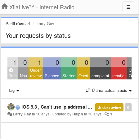
XiiaLive™ - Internet Radio
Perfil d'usuari
Larry Gay
Your requests by status
1
0
1
0
0
0
0
0
Under
Close
Tots
Nou
review
Planned
Started
Obert
completat
rebutjat
Other
Tag
Última actualització
IOS 9.3 , Can't use ip address in favorites
Under review
0
Larry Gay
fa 10 anys
•
updated by
Ralph
fa 10 anys
•
1