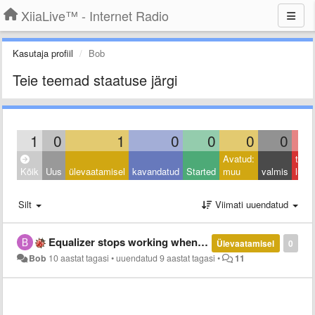
XiiaLive™ - Internet Radio
Kasutaja profiil
Bob
Teie teemad staatuse järgi
1
0
1
0
0
0
0
Avatud:
taga
Kõik
Uus
ülevaatamisel
kavandatud
Started
muu
valmis
lüka
Silt
Viimati uuendatud
Equalizer stops working when I press the stop button.
Ülevaatamisel
0
Bob
10 aastat tagasi
•
uuendatud
9 aastat tagasi
•
11