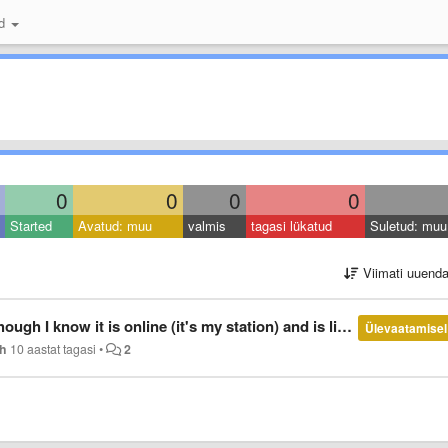
id
0
0
0
0
Started
Avatud: muu
valmis
tagasi lükatud
Suletud: muu
Viimati uuend
s online (it's my station) and is listed in the search on shoutcast.com
Ülevaatamisel
ph
10 aastat tagasi
•
2