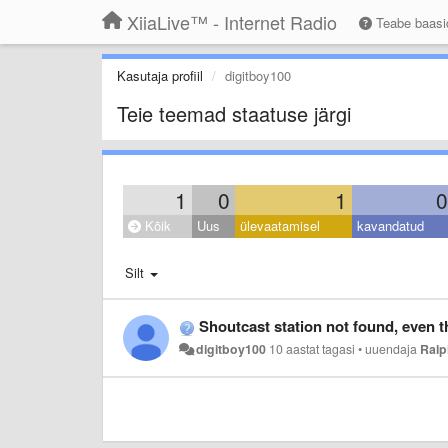
XiiaLive™ - Internet Radio
Teabe baas
Kasutaja profiil
digitboy100
Teie teemad staatuse järgi
1
0
1
0
Kõik
Uus
ülevaatamisel
kavandatud
Silt
Shoutcast station not found, even though I know it i
digitboy100
10 aastat tagasi
•
uuendaja
Ral