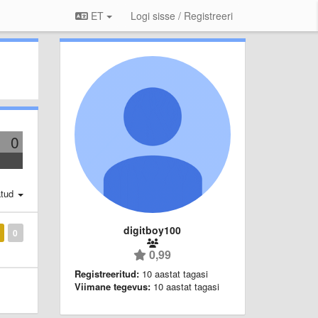
ET
Logi sisse / Registreeri
0
atud
digitboy100
0
0,99
Registreeritud:
10 aastat tagasi
Viimane tegevus:
10 aastat tagasi