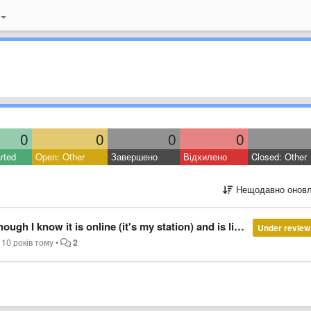
0
0
0
0
rted
Open: Other
Завершено
Відхилено
Closed: Other
Нещодавно оновл
s online (it's my station) and is listed in the search on shoutcast.com
Under review
10 років тому
•
2