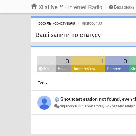
XiiaLive™ - Internet Radio
Бази знань
Профіль користувача
digitboy100
Ваші запити по статусу
1
0
1
0
Всі
Нові
Under review
Planned
Sta
Тег
Shoutcast station not found, even though I know it i
digitboy100
10 років тому
•
оновлено
Ralph