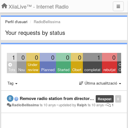
XiiaLive™ - Internet Radio
Perfil d'usuari
RadioBellissima
Your requests by status
1
0
0
0
0
0
1
0
Under
Close
Tots
Nou
review
Planned
Started
Obert
completat
rebutjat
Other
Tag
Última actualització
Remove radio station from directory (Rimuovere stazione radio dalla directory)
Respost
0
RadioBellissima
fa 10 anys
•
updated by
Ralph
fa 10 anys
•
1