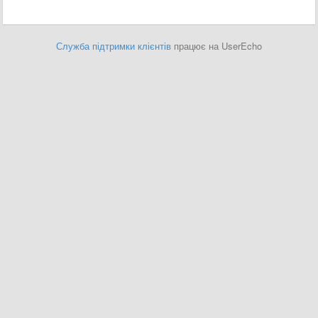
Служба підтримки клієнтів
працює на UserEcho