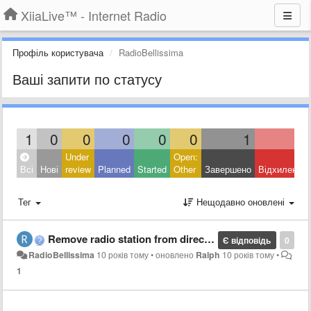
XiiaLive™ - Internet Radio
Профіль користувача
RadioBellissima
Ваші запити по статусу
1
0
0
0
0
0
1
0
Under
Open:
Всі
Нові
review
Planned
Started
Other
Завершено
Відхилено
Тег
Нещодавно оновлені
Remove radio station from directory (Rimuovere stazione radio dalla directory)
Є відповідь
0
RadioBellissima
10 років тому
•
оновлено
Ralph
10 років тому
•
1