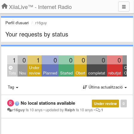
XiiaLive™ - Internet Radio
Perfil d'usuari
r16guy
Your requests by status
1
0
1
0
0
0
0
0
Under
Close
Tots
Nou
review
Planned
Started
Obert
completat
rebutjat
Other
Tag
Última actualització
No local stations available
Under review
0
r16guy
fa 10 anys
•
updated by
Ralph
fa 10 anys
•
1