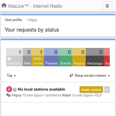
XiiaLive™ - Internet Radio
User profile
r16guy
Your requests by status
1
0
1
0
0
0
0
Under
Барлығы
New
review
Planned
Started
Ашығы
Аяқталды
Ауытқ
Tag
Жаңа өзгерістермен
No local stations available
Under review
0
r16guy
10 year бұрын
•
updated by
Ralph
10 year бұрын
•
1