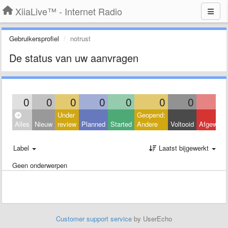
XiiaLive™ - Internet Radio
Gebruikersprofiel
notrust
De status van uw aanvragen
0
0
0
0
0
0
0
Under
Geopend:
Alles
Nieuw
review
Planned
Started
Andere
Voltooid
Afgeweze
Label
Laatst bijgewerkt
Geen onderwerpen
Customer support service
by UserEcho