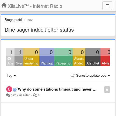
XiiaLive™ - Internet Radio
Brugerprofil
caz
Dine sager inddelt efter status
1
1
0
0
0
0
0
0
Under
Åbnet:
L
Alle
Nye
vurdering
Planlagt
Påbegyndt
Andet
Afsluttet
Afvist
A
Tag
Seneste opdaterede
Why do some stations timeout and never connect?
0
caz
9 år siden
•
0