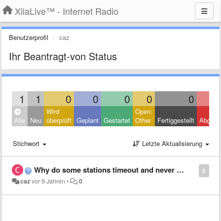
XiiaLive™ - Internet Radio
Benutzerprofil
caz
Ihr Beantragt-von Status
1
1
0
0
0
0
0
Wird
Open:
Alle
Neu
überprüft
Geplant
Gestartet
Other
Fertiggestellt
Abgele
Stichwort
Letzte Aktualisierung
Why do some stations timeout and never connect?
0
caz
vor 9 Jahren
•
0