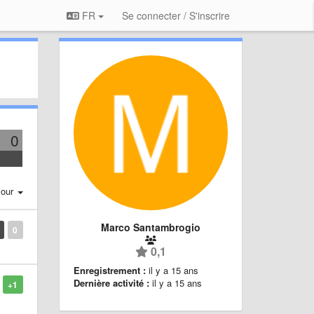
FR
Se connecter / S'inscrire
0
jour
Marco Santambrogio
0
0,1
Enregistrement :
il y a 15 ans
Dernière activité :
il y a 15 ans
+1