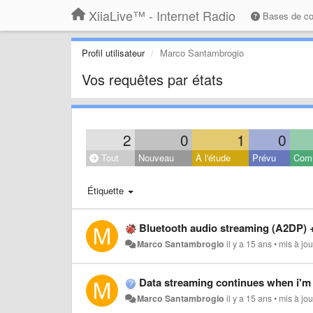
XiiaLive™ - Internet Radio
Bases de c
Profil utilisateur
Marco Santambrogio
Vos requêtes par états
2
0
1
0
Tout
Nouveau
À l'étude
Prévu
Com
Étiquette
Bluetooth audio streaming (A2DP) 
Marco Santambrogio
il y a 15 ans
•
mis à jo
Data streaming continues when i'm 
Marco Santambrogio
il y a 15 ans
•
mis à jo