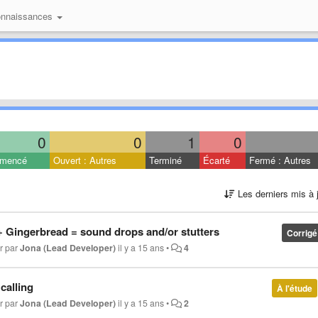
onnaissances
0
0
1
0
mencé
Ouvert : Autres
Terminé
Écarté
Fermé : Autres
Les derniers mis à 
+ Gingerbread = sound drops and/or stutters
Corrigé
ur par
Jona (Lead Developer)
il y a 15 ans
•
4
calling
À l'étude
ur par
Jona (Lead Developer)
il y a 15 ans
•
2