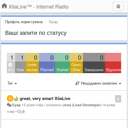
XiiaLive™ - Internet Radio
Профіль користувача
Gyap
Ваші запити по статусу
1
1
0
0
0
0
0
0
Under
Open:
Всі
Нові
review
Planned
Started
Other
Завершено
Відхилено
Тег
Нещодавно оновлені
great, very smart XiiaLive
0
Gyap
15 років тому
•
оновлено
Jona (Lead Developer)
14 років
тому
•
0