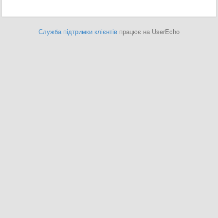
Служба підтримки клієнтів
працює на UserEcho